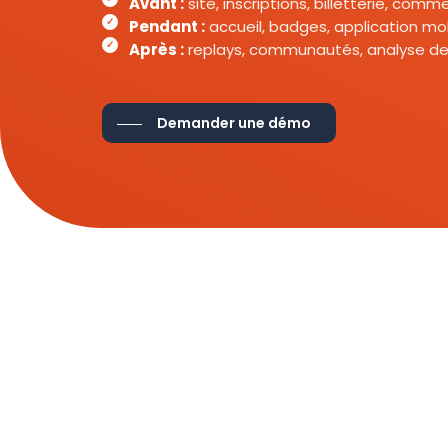
Avant :
site, inscriptions, billetterie, com
Pendant :
accueil, badges, application mob
Après :
replays, communautés, analyse de
Demander une démo