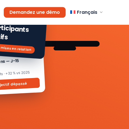
AGEMENT
Demandez une démo
Français
 % de
icipants
ifs
 mises en relation
ons — J-15
its · +32 % vs 2025
jectif dépassé