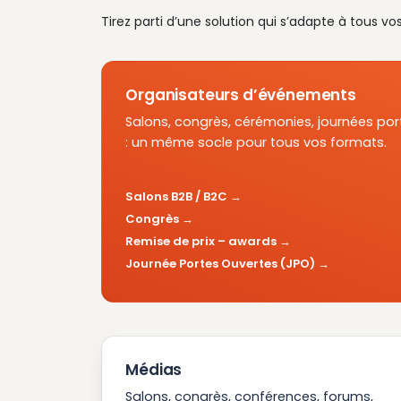
Tirez parti d’une solution qui s’adapte à tous vo
Organisateurs d’événements
Salons, congrès, cérémonies, journées por
: un même socle pour tous vos formats.
Salons B2B / B2C
Congrès
Remise de prix – awards
Journée Portes Ouvertes (JPO)
Médias
Salons, congrès, conférences, forums,