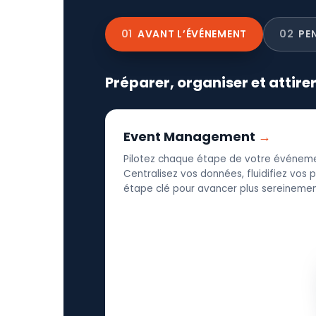
01
AVANT L’ÉVÉNEMENT
02
PE
Préparer, organiser et attire
Event Management
Pilotez chaque étape de votre événeme
Centralisez vos données, fluidifiez vos
étape clé pour avancer plus sereinement