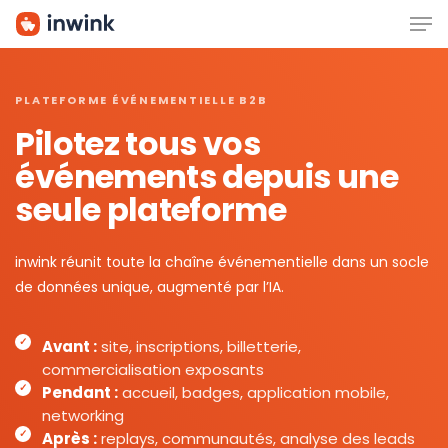
Men
Skip
to
main
content
PLATEFORME ÉVÉNEMENTIELLE B2B
Pilotez tous vos
événements depuis une
seule plateforme
inwink réunit toute la chaîne événementielle dans un socle
de données unique, augmenté par l’IA.
Avant :
site, inscriptions, billetterie,
commercialisation exposants
Pendant :
accueil, badges, application mobile,
networking
Après :
replays, communautés, analyse des leads