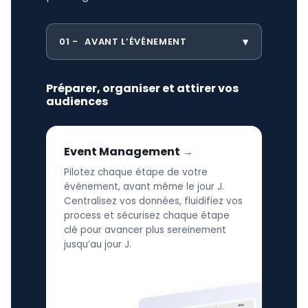
01
AVANT L’ÉVÉNEMENT
Préparer, organiser et attirer vos
audiences
Event Management
Pilotez chaque étape de votre
événement, avant même le jour J.
Centralisez vos données, fluidifiez vos
process et sécurisez chaque étape
clé pour avancer plus sereinement
jusqu’au jour J.