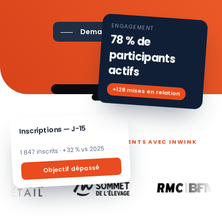
ENGAGEMENT
Demander une démo
78 % de
participants
actifs
+128 mises en relation
Inscriptions — J-15
ILS PILOTENT LEURS ÉVÉNEMENTS AVEC INWINK
1 847 inscrits · +32 % vs 2025
Objectif dépassé