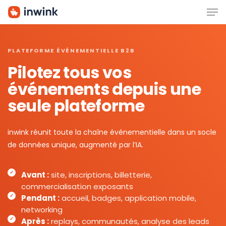
Men
Skip
to
main
content
PLATEFORME ÉVÉNEMENTIELLE B2B
Pilotez tous vos
événements depuis une
seule plateforme
inwink réunit toute la chaîne événementielle dans un socle
de données unique, augmenté par l’IA.
Avant :
site, inscriptions, billetterie,
commercialisation exposants
Pendant :
accueil, badges, application mobile,
networking
Après :
replays, communautés, analyse des leads