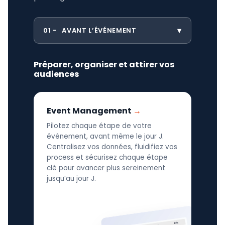
01
AVANT L’ÉVÉNEMENT
Préparer, organiser et attirer vos
audiences
Event Management
Pilotez chaque étape de votre
événement, avant même le jour J.
Centralisez vos données, fluidifiez vos
process et sécurisez chaque étape
clé pour avancer plus sereinement
jusqu’au jour J.