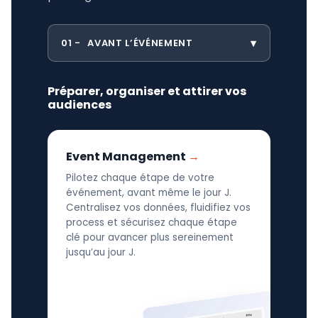
01
AVANT L’ÉVÉNEMENT
Préparer, organiser et attirer vos
audiences
Event Management
Pilotez chaque étape de votre
événement, avant même le jour J.
Centralisez vos données, fluidifiez vos
process et sécurisez chaque étape
clé pour avancer plus sereinement
jusqu’au jour J.