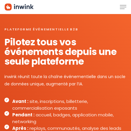
Men
Skip
to
main
content
PLATEFORME ÉVÉNEMENTIELLE B2B
Pilotez tous vos
événements depuis une
seule plateforme
inwink réunit toute la chaîne événementielle dans un socle
de données unique, augmenté par l’IA.
Avant :
site, inscriptions, billetterie,
commercialisation exposants
Pendant :
accueil, badges, application mobile,
networking
Après :
replays, communautés, analyse des leads