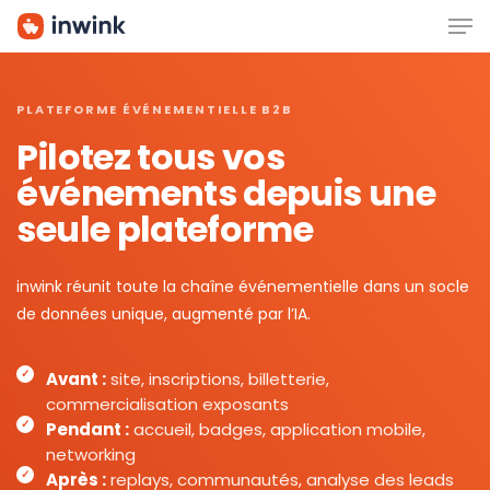
Men
Skip
to
main
content
PLATEFORME ÉVÉNEMENTIELLE B2B
Pilotez tous vos
événements depuis une
seule plateforme
inwink réunit toute la chaîne événementielle dans un socle
de données unique, augmenté par l’IA.
Avant :
site, inscriptions, billetterie,
commercialisation exposants
Pendant :
accueil, badges, application mobile,
networking
Après :
replays, communautés, analyse des leads