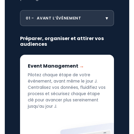
01
AVANT L’ÉVÉNEMENT
Préparer, organiser et attirer vos
audiences
Event Management
Pilotez chaque étape de votre
événement, avant même le jour J.
Centralisez vos données, fluidifiez vos
process et sécurisez chaque étape
clé pour avancer plus sereinement
jusqu’au jour J.