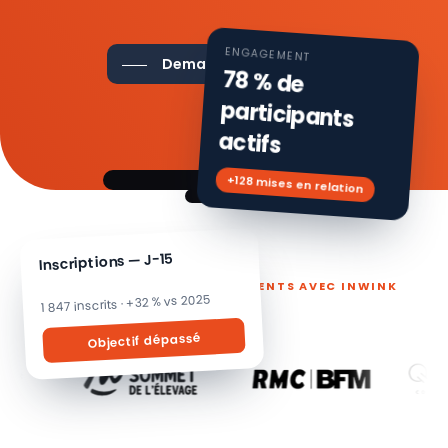
ENGAGEMENT
Demander une démo
78 % de
participants
actifs
+128 mises en relation
Inscriptions — J-15
ILS PILOTENT LEURS ÉVÉNEMENTS AVEC INWINK
1 847 inscrits · +32 % vs 2025
Objectif dépassé