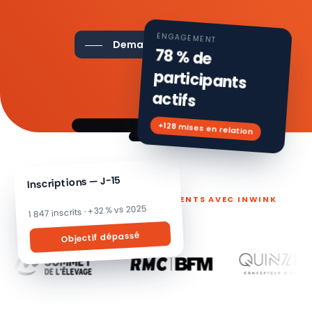
ENGAGEMENT
Demander une démo
78 % de
participants
actifs
+128 mises en relation
Inscriptions — J-15
ILS PILOTENT LEURS ÉVÉNEMENTS AVEC INWINK
1 847 inscrits · +32 % vs 2025
Objectif dépassé