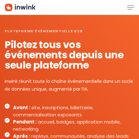
Men
Skip
to
main
content
PLATEFORME ÉVÉNEMENTIELLE B2B
Pilotez tous vos
événements depuis une
seule plateforme
inwink réunit toute la chaîne événementielle dans un socle
de données unique, augmenté par l’IA.
Avant :
site, inscriptions, billetterie,
commercialisation exposants
Pendant :
accueil, badges, application mobile,
networking
Après :
replays, communautés, analyse des leads