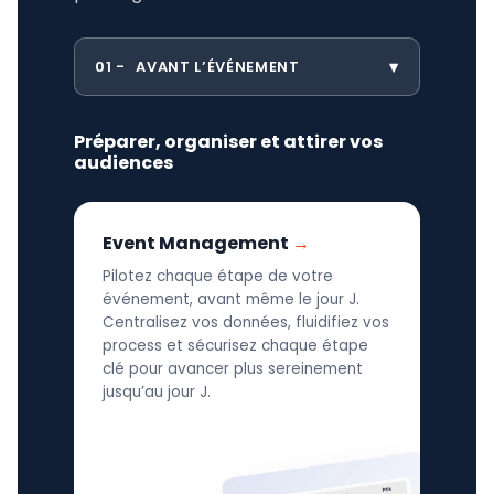
01
AVANT L’ÉVÉNEMENT
Préparer, organiser et attirer vos
audiences
Event Management
Pilotez chaque étape de votre
événement, avant même le jour J.
Centralisez vos données, fluidifiez vos
process et sécurisez chaque étape
clé pour avancer plus sereinement
jusqu’au jour J.