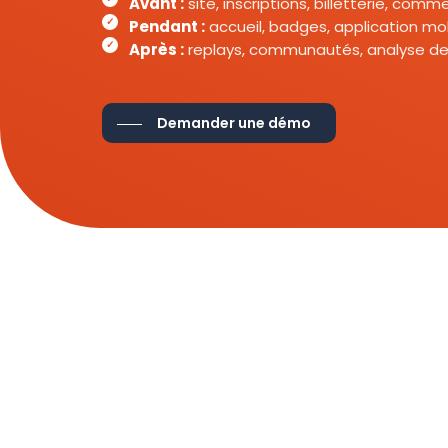
Avant :
site, inscriptions, billetterie, com
Pendant :
accueil, badges, application mob
Après :
replays, communautés, analyse de
Demander une démo