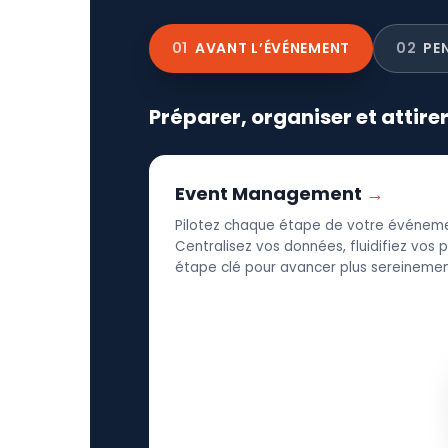
01
AVANT L’ÉVÉNEMENT
02
PE
Préparer, organiser et attire
Event Management
Pilotez chaque étape de votre événeme
Centralisez vos données, fluidifiez vos
étape clé pour avancer plus sereinement