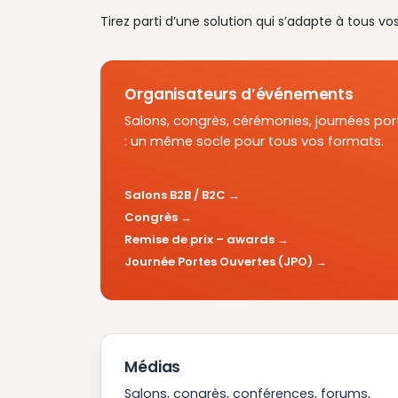
Tirez parti d’une solution qui s’adapte à tous vo
Organisateurs d’événements
Salons, congrès, cérémonies, journées por
: un même socle pour tous vos formats.
Salons B2B / B2C
Congrès
Remise de prix – awards
Journée Portes Ouvertes (JPO)
Médias
Salons, congrès, conférences, forums,