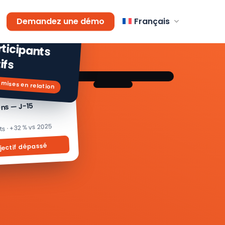
AGEMENT
Demandez une démo
Français
 % de
icipants
ifs
 mises en relation
ons — J-15
its · +32 % vs 2025
jectif dépassé