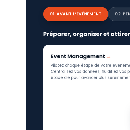
01
AVANT L’ÉVÉNEMENT
02
PE
Préparer, organiser et attire
Event Management
Pilotez chaque étape de votre événeme
Centralisez vos données, fluidifiez vos
étape clé pour avancer plus sereinement