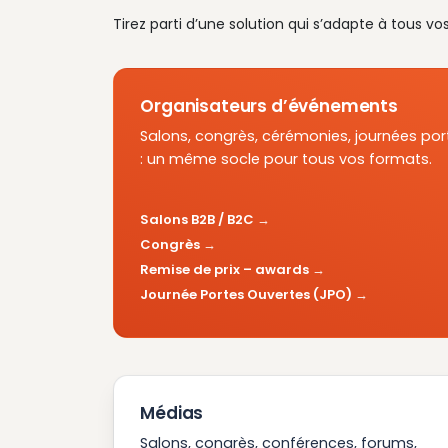
Tirez parti d’une solution qui s’adapte à tous vo
Organisateurs d’événements
Salons, congrès, cérémonies, journées por
: un même socle pour tous vos formats.
Salons B2B / B2C
Congrès
Remise de prix – awards
Journée Portes Ouvertes (JPO)
Médias
Salons, congrès, conférences, forums,