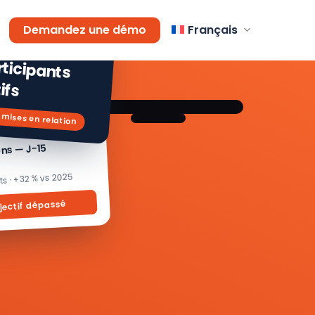
AGEMENT
Demandez une démo
Français
 % de
icipants
ifs
 mises en relation
ons — J-15
its · +32 % vs 2025
jectif dépassé