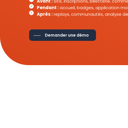
Avant :
site, inscriptions, billetterie, com
Pendant :
accueil, badges, application mob
Après :
replays, communautés, analyse de
Demander une démo