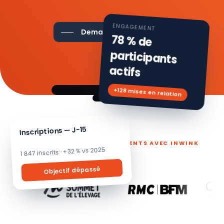
ENGAGEMENT
Demander une démo
78 % de
participants
actifs
+128 mises en relation
Inscriptions — J-15
ILS PILOTENT LEURS ÉVÉNEMENTS AVEC INWINK
1 847 inscrits · +32 % vs 2025
Objectif dépassé