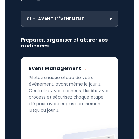
01
AVANT L’ÉVÉNEMENT
Préparer, organiser et attirer vos
audiences
Event Management
Pilotez chaque étape de votre
événement, avant même le jour J.
Centralisez vos données, fluidifiez vos
process et sécurisez chaque étape
clé pour avancer plus sereinement
jusqu’au jour J.