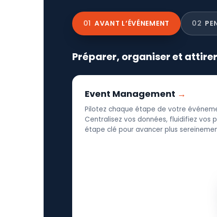
01
AVANT L’ÉVÉNEMENT
02
PE
Préparer, organiser et attire
Event Management
Pilotez chaque étape de votre événeme
Centralisez vos données, fluidifiez vos
étape clé pour avancer plus sereinement