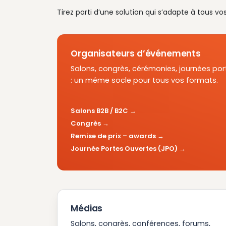
Tirez parti d’une solution qui s’adapte à tous vo
Organisateurs d’événements
Salons, congrès, cérémonies, journées por
: un même socle pour tous vos formats.
Salons B2B / B2C
Congrès
Remise de prix – awards
Journée Portes Ouvertes (JPO)
Médias
Salons, congrès, conférences, forums,