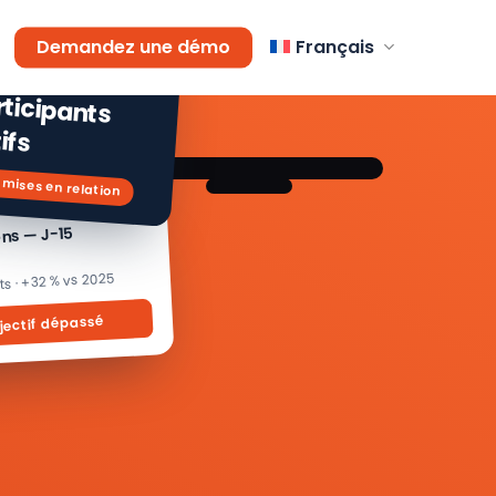
AGEMENT
Demandez une démo
Français
 % de
icipants
ifs
 mises en relation
ons — J-15
its · +32 % vs 2025
jectif dépassé