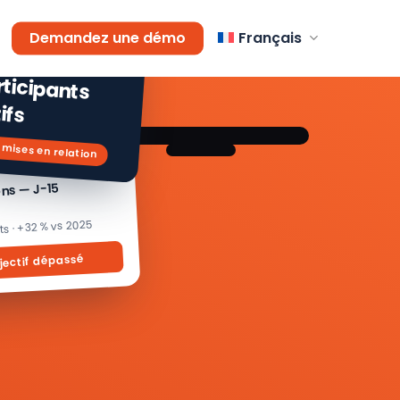
AGEMENT
Demandez une démo
Français
 % de
icipants
ifs
 mises en relation
ons — J-15
its · +32 % vs 2025
jectif dépassé