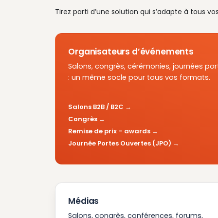
Tirez parti d’une solution qui s’adapte à tous vo
Organisateurs d’événements
Salons, congrès, cérémonies, journées por
: un même socle pour tous vos formats.
Salons B2B / B2C
Congrès
Remise de prix – awards
Journée Portes Ouvertes (JPO)
Médias
Salons, congrès, conférences, forums,