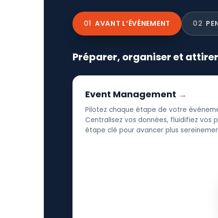
01
AVANT L’ÉVÉNEMENT
02
PE
Préparer, organiser et attire
Event Management
Pilotez chaque étape de votre événeme
Centralisez vos données, fluidifiez vos
étape clé pour avancer plus sereinement