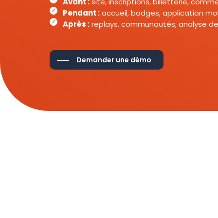
Avant :
site, inscriptions, billetterie, com
Pendant :
accueil, badges, application mob
Après :
replays, communautés, analyse de
Demander une démo