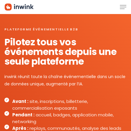
Men
Skip
to
main
content
PLATEFORME ÉVÉNEMENTIELLE B2B
Pilotez tous vos
événements depuis une
seule plateforme
inwink réunit toute la chaîne événementielle dans un socle
de données unique, augmenté par l’IA.
Avant :
site, inscriptions, billetterie,
commercialisation exposants
Pendant :
accueil, badges, application mobile,
networking
Après :
replays, communautés, analyse des leads