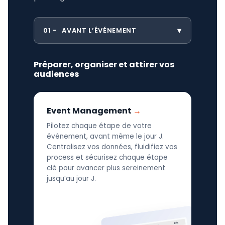
01
AVANT L’ÉVÉNEMENT
Préparer, organiser et attirer vos
audiences
Event Management
Pilotez chaque étape de votre
événement, avant même le jour J.
Centralisez vos données, fluidifiez vos
process et sécurisez chaque étape
clé pour avancer plus sereinement
jusqu’au jour J.