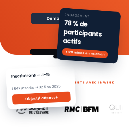
ENGAGEMENT
Demander une démo
78 % de
participants
actifs
+128 mises en relation
Inscriptions — J-15
ILS PILOTENT LEURS ÉVÉNEMENTS AVEC INWINK
1 847 inscrits · +32 % vs 2025
Objectif dépassé