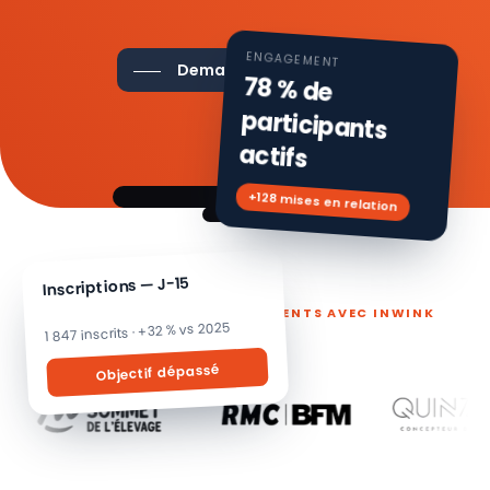
ENGAGEMENT
Demander une démo
78 % de
participants
actifs
+128 mises en relation
Inscriptions — J-15
ILS PILOTENT LEURS ÉVÉNEMENTS AVEC INWINK
1 847 inscrits · +32 % vs 2025
Objectif dépassé