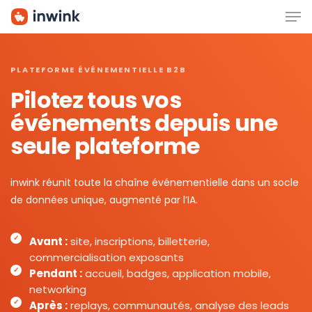
Men
Skip
to
main
content
PLATEFORME ÉVÉNEMENTIELLE B2B
Pilotez tous vos
événements depuis une
seule plateforme
inwink réunit toute la chaîne événementielle dans un socle
de données unique, augmenté par l’IA.
Avant :
site, inscriptions, billetterie,
commercialisation exposants
Pendant :
accueil, badges, application mobile,
networking
Après :
replays, communautés, analyse des leads