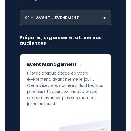
01
AVANT L’ÉVÉNEMENT
Préparer, organiser et attirer vos
audiences
Event Management
Pilotez chaque étape de votre
événement, avant même le jour J.
Centralisez vos données, fluidifiez vos
process et sécurisez chaque étape
clé pour avancer plus sereinement
jusqu’au jour J.