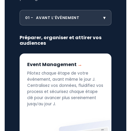
01
AVANT L’ÉVÉNEMENT
Préparer, organiser et attirer vos
audiences
Event Management
Pilotez chaque étape de votre
événement, avant même le jour J.
Centralisez vos données, fluidifiez vos
process et sécurisez chaque étape
clé pour avancer plus sereinement
jusqu’au jour J.