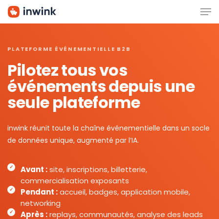
Men
Skip
to
main
content
PLATEFORME ÉVÉNEMENTIELLE B2B
Pilotez tous vos
événements depuis une
seule plateforme
inwink réunit toute la chaîne événementielle dans un socle
de données unique, augmenté par l’IA.
Avant :
site, inscriptions, billetterie,
commercialisation exposants
Pendant :
accueil, badges, application mobile,
networking
Après :
replays, communautés, analyse des leads