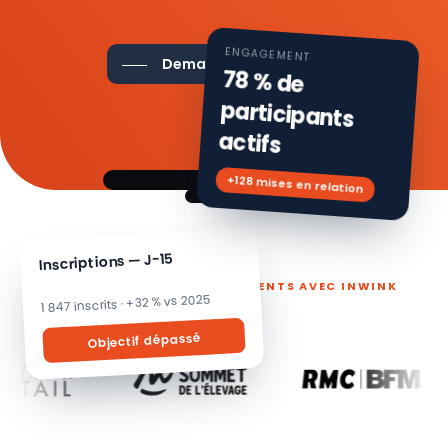
ENGAGEMENT
Demander une démo
78 % de
participants
actifs
+128 mises en relation
Inscriptions — J-15
ILS PILOTENT LEURS ÉVÉNEMENTS AVEC INWINK
1 847 inscrits · +32 % vs 2025
Objectif dépassé