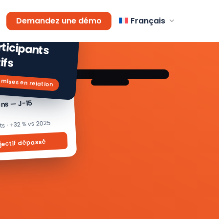
AGEMENT
Demandez une démo
Français
 % de
icipants
ifs
 mises en relation
ons — J-15
its · +32 % vs 2025
jectif dépassé