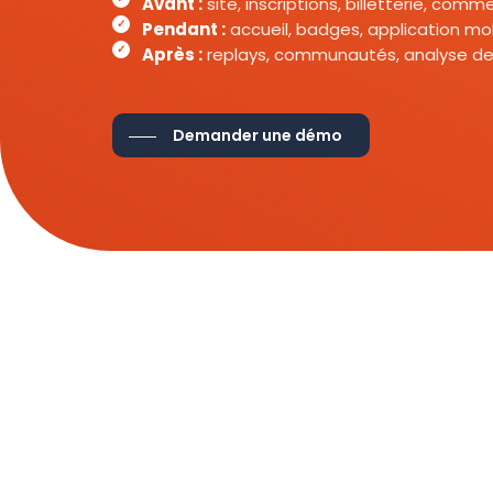
Avant :
site, inscriptions, billetterie, com
Pendant :
accueil, badges, application mob
Après :
replays, communautés, analyse de
Demander une démo