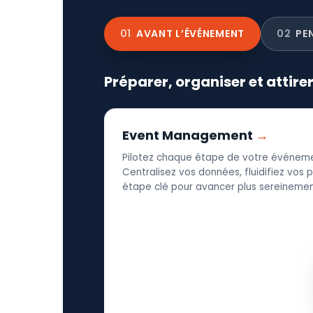
01
AVANT L’ÉVÉNEMENT
02
PE
Préparer, organiser et attire
Event Management
Pilotez chaque étape de votre événeme
Centralisez vos données, fluidifiez vos
étape clé pour avancer plus sereinement