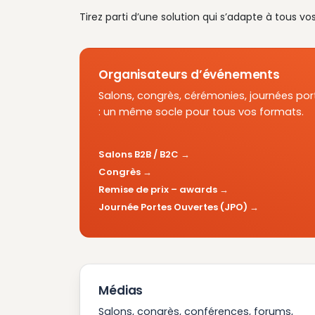
Tirez parti d’une solution qui s’adapte à tous vo
Organisateurs d’événements
Salons, congrès, cérémonies, journées por
: un même socle pour tous vos formats.
Salons B2B / B2C
Congrès
Remise de prix – awards
Journée Portes Ouvertes (JPO)
Médias
Salons, congrès, conférences, forums,