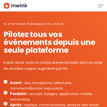
Men
Skip
to
main
content
PLATEFORME ÉVÉNEMENTIELLE B2B
Pilotez tous vos
événements depuis une
seule plateforme
inwink réunit toute la chaîne événementielle dans un socle
de données unique, augmenté par l’IA.
Avant :
site, inscriptions, billetterie,
commercialisation exposants
Pendant :
accueil, badges, application mobile,
networking
Après :
replays, communautés, analyse des leads