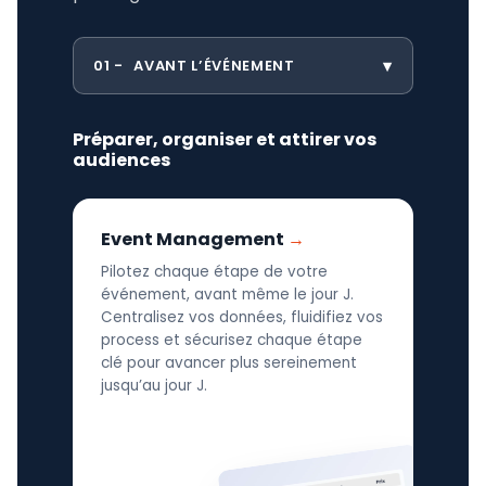
01
AVANT L’ÉVÉNEMENT
Préparer, organiser et attirer vos
audiences
Event Management
Pilotez chaque étape de votre
événement, avant même le jour J.
Centralisez vos données, fluidifiez vos
process et sécurisez chaque étape
clé pour avancer plus sereinement
jusqu’au jour J.