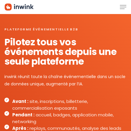
Men
Skip
to
main
content
PLATEFORME ÉVÉNEMENTIELLE B2B
Pilotez tous vos
événements depuis une
seule plateforme
inwink réunit toute la chaîne événementielle dans un socle
de données unique, augmenté par l’IA.
Avant :
site, inscriptions, billetterie,
commercialisation exposants
Pendant :
accueil, badges, application mobile,
networking
Après :
replays, communautés, analyse des leads