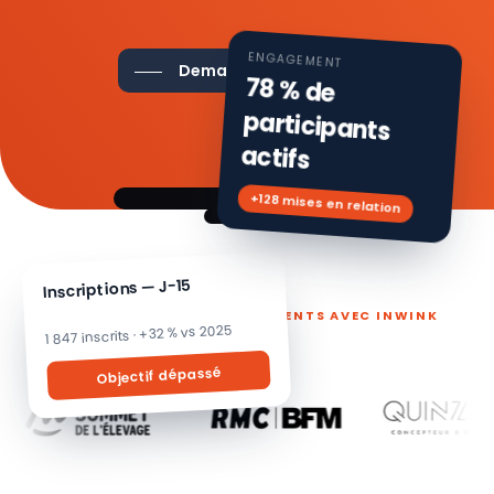
ENGAGEMENT
Demander une démo
78 % de
participants
actifs
+128 mises en relation
Inscriptions — J-15
ILS PILOTENT LEURS ÉVÉNEMENTS AVEC INWINK
1 847 inscrits · +32 % vs 2025
Objectif dépassé