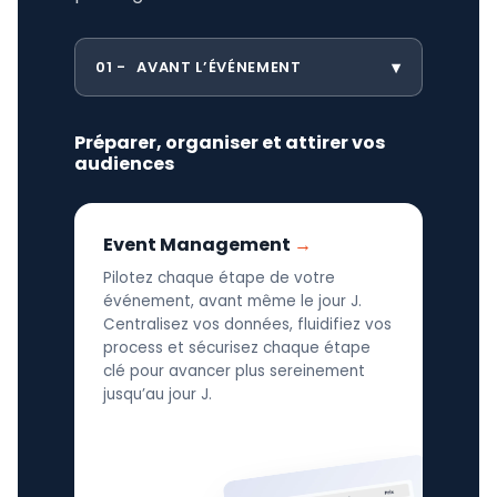
01
AVANT L’ÉVÉNEMENT
Préparer, organiser et attirer vos
audiences
Event Management
Pilotez chaque étape de votre
événement, avant même le jour J.
Centralisez vos données, fluidifiez vos
process et sécurisez chaque étape
clé pour avancer plus sereinement
jusqu’au jour J.