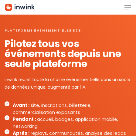
Men
Skip
to
main
content
PLATEFORME ÉVÉNEMENTIELLE B2B
Pilotez tous vos
événements depuis une
seule plateforme
inwink réunit toute la chaîne événementielle dans un socle
de données unique, augmenté par l’IA.
Avant :
site, inscriptions, billetterie,
commercialisation exposants
Pendant :
accueil, badges, application mobile,
networking
Après :
replays, communautés, analyse des leads