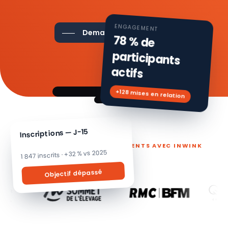
ENGAGEMENT
Demander une démo
78 % de
participants
actifs
+128 mises en relation
Inscriptions — J-15
ILS PILOTENT LEURS ÉVÉNEMENTS AVEC INWINK
1 847 inscrits · +32 % vs 2025
Objectif dépassé