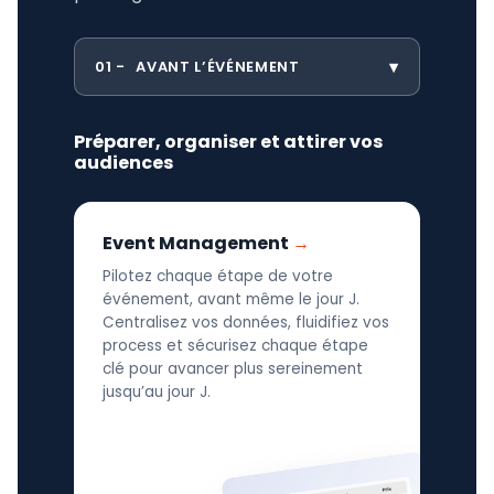
01
AVANT L’ÉVÉNEMENT
Préparer, organiser et attirer vos
audiences
Event Management
Pilotez chaque étape de votre
événement, avant même le jour J.
Centralisez vos données, fluidifiez vos
process et sécurisez chaque étape
clé pour avancer plus sereinement
jusqu’au jour J.