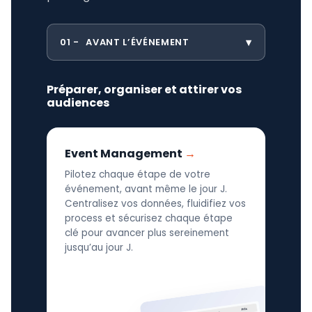
01
AVANT L’ÉVÉNEMENT
Préparer, organiser et attirer vos
audiences
Event Management
Pilotez chaque étape de votre
événement, avant même le jour J.
Centralisez vos données, fluidifiez vos
process et sécurisez chaque étape
clé pour avancer plus sereinement
jusqu’au jour J.