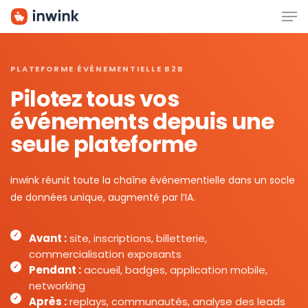
Men
Skip
to
main
content
PLATEFORME ÉVÉNEMENTIELLE B2B
Pilotez tous vos
événements depuis une
seule plateforme
inwink réunit toute la chaîne événementielle dans un socle
de données unique, augmenté par l’IA.
Avant :
site, inscriptions, billetterie,
commercialisation exposants
Pendant :
accueil, badges, application mobile,
networking
Après :
replays, communautés, analyse des leads