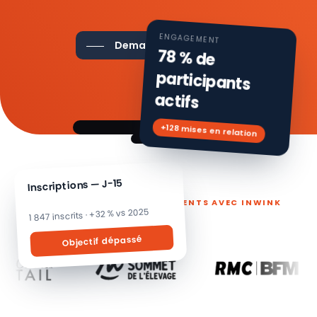
ENGAGEMENT
Demander une démo
78 % de
participants
actifs
+128 mises en relation
Inscriptions — J-15
ILS PILOTENT LEURS ÉVÉNEMENTS AVEC INWINK
1 847 inscrits · +32 % vs 2025
Objectif dépassé