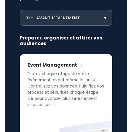
01
AVANT L’ÉVÉNEMENT
Préparer, organiser et attirer vos
audiences
Event Management
Pilotez chaque étape de votre
événement, avant même le jour J.
Centralisez vos données, fluidifiez vos
process et sécurisez chaque étape
clé pour avancer plus sereinement
jusqu’au jour J.