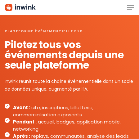
Men
Skip
to
main
content
PLATEFORME ÉVÉNEMENTIELLE B2B
Pilotez tous vos
événements depuis une
seule plateforme
inwink réunit toute la chaîne événementielle dans un socle
de données unique, augmenté par l’IA.
Avant :
site, inscriptions, billetterie,
commercialisation exposants
Pendant :
accueil, badges, application mobile,
networking
Après :
replays, communautés, analyse des leads