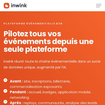
Men
Skip
to
main
content
PLATEFORME ÉVÉNEMENTIELLE B2B
Pilotez tous vos
événements depuis une
seule plateforme
inwink réunit toute la chaîne événementielle dans un socle
de données unique, augmenté par l’IA.
Avant :
site, inscriptions, billetterie,
commercialisation exposants
Pendant :
accueil, badges, application mobile,
networking
Après :
replays, communautés, analyse des leads