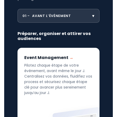
01
AVANT L’ÉVÉNEMENT
Préparer, organiser et attirer vos
audiences
Event Management
Pilotez chaque étape de votre
événement, avant même le jour J.
Centralisez vos données, fluidifiez vos
process et sécurisez chaque étape
clé pour avancer plus sereinement
jusqu’au jour J.