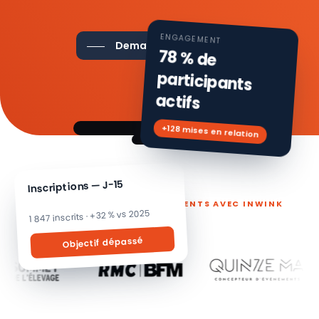
ENGAGEMENT
Demander une démo
78 % de
participants
actifs
+128 mises en relation
Inscriptions — J-15
ILS PILOTENT LEURS ÉVÉNEMENTS AVEC INWINK
1 847 inscrits · +32 % vs 2025
Objectif dépassé