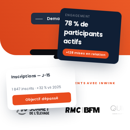
ENGAGEMENT
Demander une démo
78 % de
participants
actifs
+128 mises en relation
Inscriptions — J-15
ILS PILOTENT LEURS ÉVÉNEMENTS AVEC INWINK
1 847 inscrits · +32 % vs 2025
Objectif dépassé