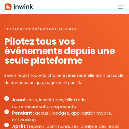
Men
Skip
to
main
content
PLATEFORME ÉVÉNEMENTIELLE B2B
Pilotez tous vos
événements depuis une
seule plateforme
inwink réunit toute la chaîne événementielle dans un socle
de données unique, augmenté par l’IA.
Avant :
site, inscriptions, billetterie,
commercialisation exposants
Pendant :
accueil, badges, application mobile,
networking
Après :
replays, communautés, analyse des leads