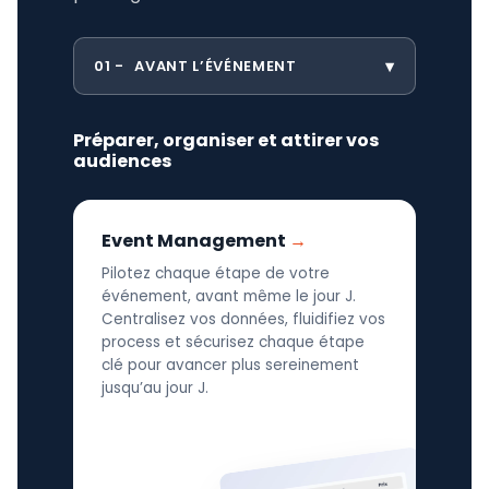
01
AVANT L’ÉVÉNEMENT
Préparer, organiser et attirer vos
audiences
Event Management
Pilotez chaque étape de votre
événement, avant même le jour J.
Centralisez vos données, fluidifiez vos
process et sécurisez chaque étape
clé pour avancer plus sereinement
jusqu’au jour J.