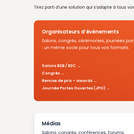
Tirez parti d’une solution qui s’adapte à tous vo
Organisateurs d’événements
Salons, congrès, cérémonies, journées por
: un même socle pour tous vos formats.
Salons B2B / B2C
Congrès
Remise de prix – awards
Journée Portes Ouvertes (JPO)
Médias
Salons, congrès, conférences, forums,