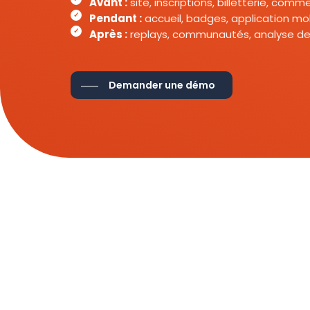
Avant :
site, inscriptions, billetterie, com
Pendant :
accueil, badges, application mob
Après :
replays, communautés, analyse de
Demander une démo