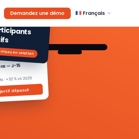
AGEMENT
Demandez une démo
Français
 % de
icipants
ifs
 mises en relation
ons — J-15
its · +32 % vs 2025
jectif dépassé