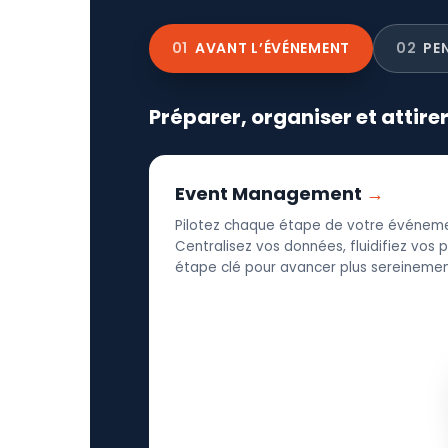
01
AVANT L’ÉVÉNEMENT
02
PE
Préparer, organiser et attire
Event Management
Pilotez chaque étape de votre événeme
Centralisez vos données, fluidifiez vos
étape clé pour avancer plus sereinement