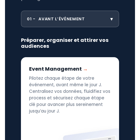
01
AVANT L’ÉVÉNEMENT
Préparer, organiser et attirer vos
audiences
Event Management
Pilotez chaque étape de votre
événement, avant même le jour J.
Centralisez vos données, fluidifiez vos
process et sécurisez chaque étape
clé pour avancer plus sereinement
jusqu’au jour J.