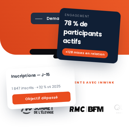
ENGAGEMENT
Demander une démo
78 % de
participants
actifs
+128 mises en relation
Inscriptions — J-15
ILS PILOTENT LEURS ÉVÉNEMENTS AVEC INWINK
1 847 inscrits · +32 % vs 2025
Objectif dépassé