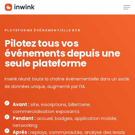
Men
Skip
to
main
content
PLATEFORME ÉVÉNEMENTIELLE B2B
Pilotez tous vos
événements depuis une
seule plateforme
inwink réunit toute la chaîne événementielle dans un socle
de données unique, augmenté par l’IA.
Avant :
site, inscriptions, billetterie,
commercialisation exposants
Pendant :
accueil, badges, application mobile,
networking
Après :
replays, communautés, analyse des leads