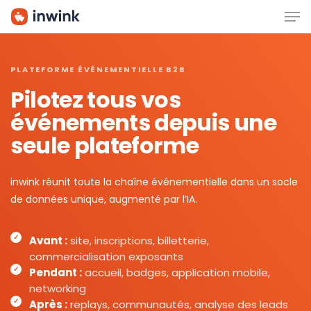
Men
Skip
to
main
content
PLATEFORME ÉVÉNEMENTIELLE B2B
Pilotez tous vos
événements depuis une
seule plateforme
inwink réunit toute la chaîne événementielle dans un socle
de données unique, augmenté par l’IA.
Avant :
site, inscriptions, billetterie,
commercialisation exposants
Pendant :
accueil, badges, application mobile,
networking
Après :
replays, communautés, analyse des leads