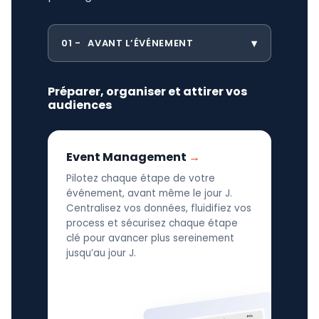
01
AVANT L’ÉVÉNEMENT
Préparer, organiser et attirer vos
audiences
Event Management
Pilotez chaque étape de votre
événement, avant même le jour J.
Centralisez vos données, fluidifiez vos
process et sécurisez chaque étape
clé pour avancer plus sereinement
jusqu’au jour J.