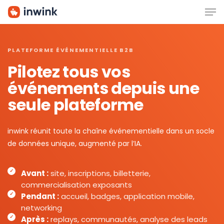
Men
Skip
to
main
content
PLATEFORME ÉVÉNEMENTIELLE B2B
Pilotez tous vos
événements depuis une
seule plateforme
inwink réunit toute la chaîne événementielle dans un socle
de données unique, augmenté par l’IA.
Avant :
site, inscriptions, billetterie,
commercialisation exposants
Pendant :
accueil, badges, application mobile,
networking
Après :
replays, communautés, analyse des leads