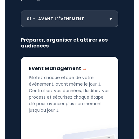
01
AVANT L’ÉVÉNEMENT
Préparer, organiser et attirer vos
audiences
Event Management
Pilotez chaque étape de votre
événement, avant même le jour J.
Centralisez vos données, fluidifiez vos
process et sécurisez chaque étape
clé pour avancer plus sereinement
jusqu’au jour J.