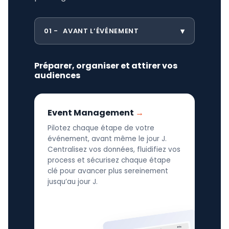
01
AVANT L’ÉVÉNEMENT
Préparer, organiser et attirer vos
audiences
Event Management
Pilotez chaque étape de votre
événement, avant même le jour J.
Centralisez vos données, fluidifiez vos
process et sécurisez chaque étape
clé pour avancer plus sereinement
jusqu’au jour J.