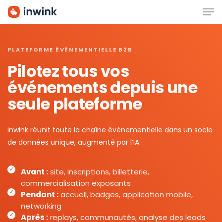
Men
Skip
to
main
content
PLATEFORME ÉVÉNEMENTIELLE B2B
Pilotez tous vos
événements depuis une
seule plateforme
inwink réunit toute la chaîne événementielle dans un socle
de données unique, augmenté par l’IA.
Avant :
site, inscriptions, billetterie,
commercialisation exposants
Pendant :
accueil, badges, application mobile,
networking
Après :
replays, communautés, analyse des leads