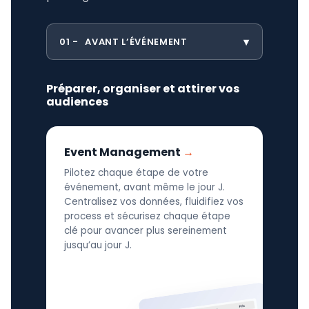
01
AVANT L’ÉVÉNEMENT
Préparer, organiser et attirer vos
audiences
Event Management
Pilotez chaque étape de votre
événement, avant même le jour J.
Centralisez vos données, fluidifiez vos
process et sécurisez chaque étape
clé pour avancer plus sereinement
jusqu’au jour J.