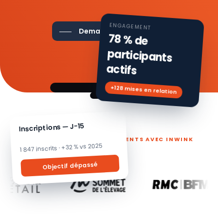
ENGAGEMENT
Demander une démo
78 % de
participants
actifs
+128 mises en relation
Inscriptions — J-15
ILS PILOTENT LEURS ÉVÉNEMENTS AVEC INWINK
1 847 inscrits · +32 % vs 2025
Objectif dépassé