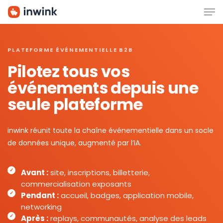
Men
Skip
to
main
content
PLATEFORME ÉVÉNEMENTIELLE B2B
Pilotez tous vos
événements depuis une
seule plateforme
inwink réunit toute la chaîne événementielle dans un socle
de données unique, augmenté par l’IA.
Avant :
site, inscriptions, billetterie,
commercialisation exposants
Pendant :
accueil, badges, application mobile,
networking
Après :
replays, communautés, analyse des leads