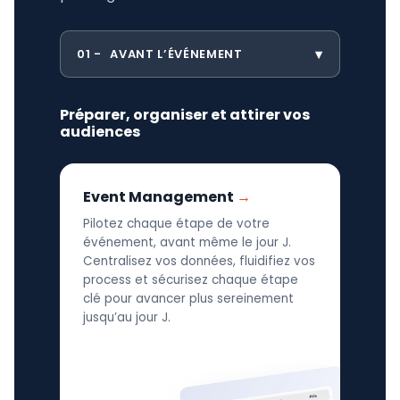
01
AVANT L’ÉVÉNEMENT
Préparer, organiser et attirer vos
audiences
Event Management
Pilotez chaque étape de votre
événement, avant même le jour J.
Centralisez vos données, fluidifiez vos
process et sécurisez chaque étape
clé pour avancer plus sereinement
jusqu’au jour J.