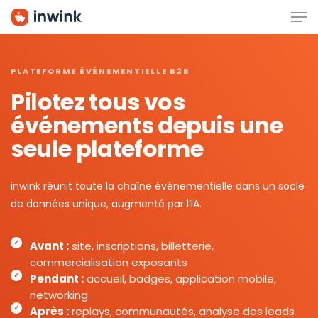
Men
Skip
to
main
content
PLATEFORME ÉVÉNEMENTIELLE B2B
Pilotez tous vos
événements depuis une
seule plateforme
inwink réunit toute la chaîne événementielle dans un socle
de données unique, augmenté par l’IA.
Avant :
site, inscriptions, billetterie,
commercialisation exposants
Pendant :
accueil, badges, application mobile,
networking
Après :
replays, communautés, analyse des leads