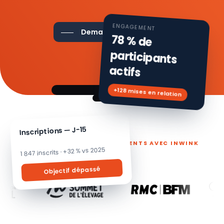
ENGAGEMENT
Demander une démo
78 % de
participants
actifs
+128 mises en relation
Inscriptions — J-15
ILS PILOTENT LEURS ÉVÉNEMENTS AVEC INWINK
1 847 inscrits · +32 % vs 2025
Objectif dépassé