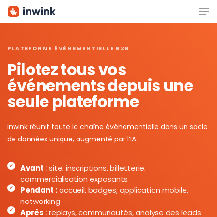
Men
Skip
to
main
content
PLATEFORME ÉVÉNEMENTIELLE B2B
Pilotez tous vos
événements depuis une
seule plateforme
inwink réunit toute la chaîne événementielle dans un socle
de données unique, augmenté par l’IA.
Avant :
site, inscriptions, billetterie,
commercialisation exposants
Pendant :
accueil, badges, application mobile,
networking
Après :
replays, communautés, analyse des leads