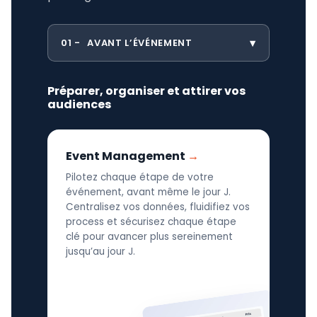
01
AVANT L’ÉVÉNEMENT
Préparer, organiser et attirer vos
audiences
Event Management
Pilotez chaque étape de votre
événement, avant même le jour J.
Centralisez vos données, fluidifiez vos
process et sécurisez chaque étape
clé pour avancer plus sereinement
jusqu’au jour J.