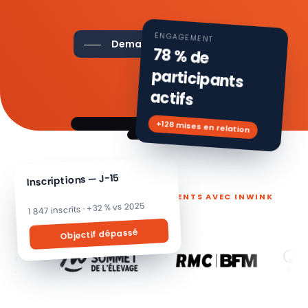
ENGAGEMENT
Demander une démo
78 % de
participants
actifs
+128 mises en relation
Inscriptions — J-15
ILS PILOTENT LEURS ÉVÉNEMENTS AVEC INWINK
1 847 inscrits · +32 % vs 2025
Objectif dépassé