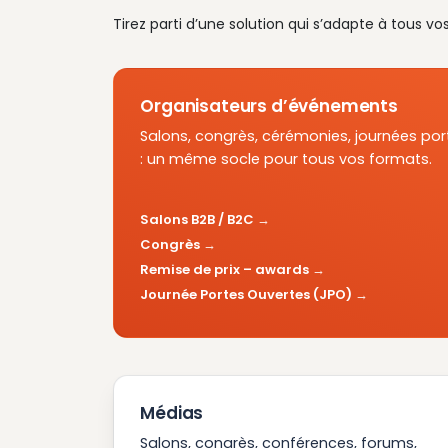
Tirez parti d’une solution qui s’adapte à tous vo
Organisateurs d’événements
Salons, congrès, cérémonies, journées por
: un même socle pour tous vos formats.
Salons B2B / B2C
Congrès
Remise de prix – awards
Journée Portes Ouvertes (JPO)
Médias
Salons, congrès, conférences, forums,