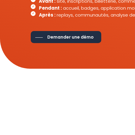
Avant :
site, inscriptions, billetterie, com
Pendant :
accueil, badges, application mob
Après :
replays, communautés, analyse de
Demander une démo