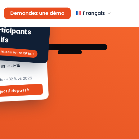
AGEMENT
Demandez une démo
Français
 % de
icipants
ifs
 mises en relation
ons — J-15
its · +32 % vs 2025
jectif dépassé