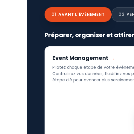
01
AVANT L’ÉVÉNEMENT
02
PE
Préparer, organiser et attire
Event Management
Pilotez chaque étape de votre événeme
Centralisez vos données, fluidifiez vos
étape clé pour avancer plus sereinement