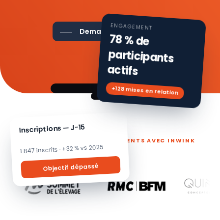
ENGAGEMENT
Demander une démo
78 % de
participants
actifs
+128 mises en relation
Inscriptions — J-15
ILS PILOTENT LEURS ÉVÉNEMENTS AVEC INWINK
1 847 inscrits · +32 % vs 2025
Objectif dépassé