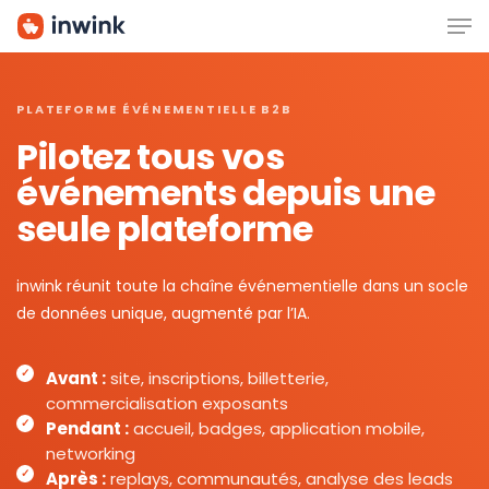
Men
Skip
to
main
content
PLATEFORME ÉVÉNEMENTIELLE B2B
Pilotez tous vos
événements depuis une
seule plateforme
inwink réunit toute la chaîne événementielle dans un socle
de données unique, augmenté par l’IA.
Avant :
site, inscriptions, billetterie,
commercialisation exposants
Pendant :
accueil, badges, application mobile,
networking
Après :
replays, communautés, analyse des leads