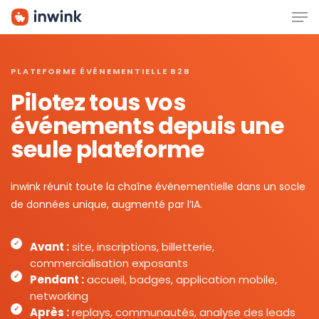
Men
Skip
to
main
content
PLATEFORME ÉVÉNEMENTIELLE B2B
Pilotez tous vos
événements depuis une
seule plateforme
inwink réunit toute la chaîne événementielle dans un socle
de données unique, augmenté par l’IA.
Avant :
site, inscriptions, billetterie,
commercialisation exposants
Pendant :
accueil, badges, application mobile,
networking
Après :
replays, communautés, analyse des leads