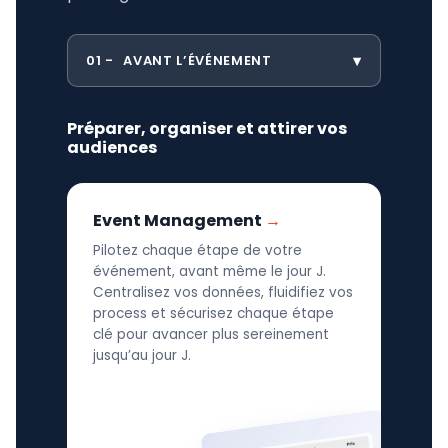
01
AVANT L’ÉVÉNEMENT
Préparer, organiser et attirer vos
audiences
Event Management
Pilotez chaque étape de votre
événement, avant même le jour J.
Centralisez vos données, fluidifiez vos
process et sécurisez chaque étape
clé pour avancer plus sereinement
jusqu’au jour J.