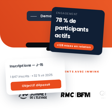
ENGAGEMENT
Demander une démo
78 % de
participants
actifs
+128 mises en relation
Inscriptions — J-15
ILS PILOTENT LEURS ÉVÉNEMENTS AVEC INWINK
1 847 inscrits · +32 % vs 2025
Objectif dépassé