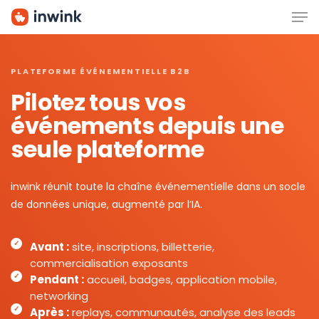
Men
Skip
to
main
content
PLATEFORME ÉVÉNEMENTIELLE B2B
Pilotez tous vos
événements depuis une
seule plateforme
inwink réunit toute la chaîne événementielle dans un socle
de données unique, augmenté par l’IA.
Avant :
site, inscriptions, billetterie,
commercialisation exposants
Pendant :
accueil, badges, application mobile,
networking
Après :
replays, communautés, analyse des leads