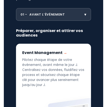
01
AVANT L’ÉVÉNEMENT
Préparer, organiser et attirer vos
audiences
Event Management
Pilotez chaque étape de votre
événement, avant même le jour J.
Centralisez vos données, fluidifiez vos
process et sécurisez chaque étape
clé pour avancer plus sereinement
jusqu’au jour J.