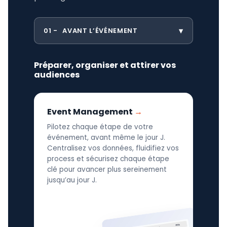
01
AVANT L’ÉVÉNEMENT
Préparer, organiser et attirer vos
audiences
Event Management
Pilotez chaque étape de votre
événement, avant même le jour J.
Centralisez vos données, fluidifiez vos
process et sécurisez chaque étape
clé pour avancer plus sereinement
jusqu’au jour J.