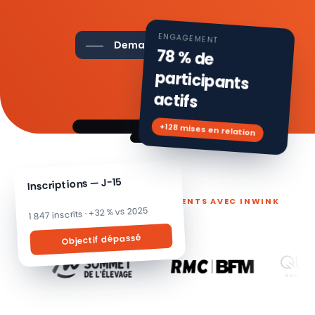
ENGAGEMENT
Demander une démo
78 % de
participants
actifs
+128 mises en relation
Inscriptions — J-15
ILS PILOTENT LEURS ÉVÉNEMENTS AVEC INWINK
1 847 inscrits · +32 % vs 2025
Objectif dépassé