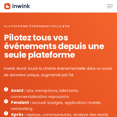
Men
Skip
to
main
content
PLATEFORME ÉVÉNEMENTIELLE B2B
Pilotez tous vos
événements depuis une
seule plateforme
inwink réunit toute la chaîne événementielle dans un socle
de données unique, augmenté par l’IA.
Avant :
site, inscriptions, billetterie,
commercialisation exposants
Pendant :
accueil, badges, application mobile,
networking
Après :
replays, communautés, analyse des leads