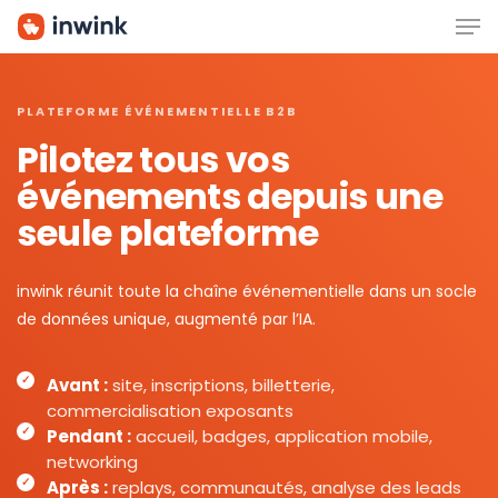
Men
Skip
to
main
content
PLATEFORME ÉVÉNEMENTIELLE B2B
Pilotez tous vos
événements depuis une
seule plateforme
inwink réunit toute la chaîne événementielle dans un socle
de données unique, augmenté par l’IA.
Avant :
site, inscriptions, billetterie,
commercialisation exposants
Pendant :
accueil, badges, application mobile,
networking
Après :
replays, communautés, analyse des leads