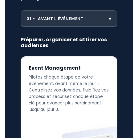
01
AVANT L’ÉVÉNEMENT
Préparer, organiser et attirer vos
audiences
Event Management
Pilotez chaque étape de votre
événement, avant même le jour J.
Centralisez vos données, fluidifiez vos
process et sécurisez chaque étape
clé pour avancer plus sereinement
jusqu’au jour J.