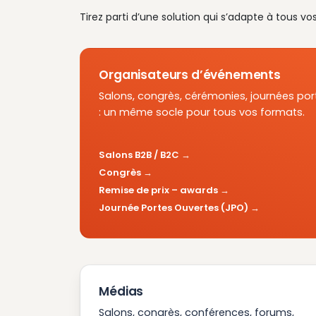
Tirez parti d’une solution qui s’adapte à tous vo
Organisateurs d’événements
Salons, congrès, cérémonies, journées por
: un même socle pour tous vos formats.
Salons B2B / B2C
Congrès
Remise de prix – awards
Journée Portes Ouvertes (JPO)
Médias
Salons, congrès, conférences, forums,