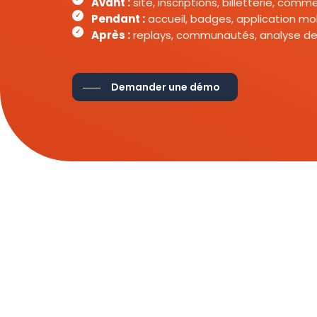
Avant :
site, inscriptions, billetterie, com
Pendant :
accueil, badges, application mob
Après :
replays, communautés, analyse de
Demander une démo