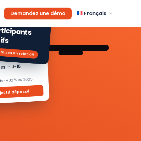
AGEMENT
Demandez une démo
Français
 % de
icipants
ifs
 mises en relation
ons — J-15
its · +32 % vs 2025
jectif dépassé