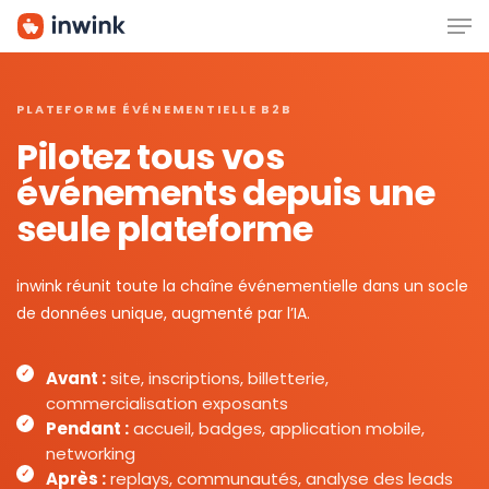
Men
Skip
to
main
content
PLATEFORME ÉVÉNEMENTIELLE B2B
Pilotez tous vos
événements depuis une
seule plateforme
inwink réunit toute la chaîne événementielle dans un socle
de données unique, augmenté par l’IA.
Avant :
site, inscriptions, billetterie,
commercialisation exposants
Pendant :
accueil, badges, application mobile,
networking
Après :
replays, communautés, analyse des leads