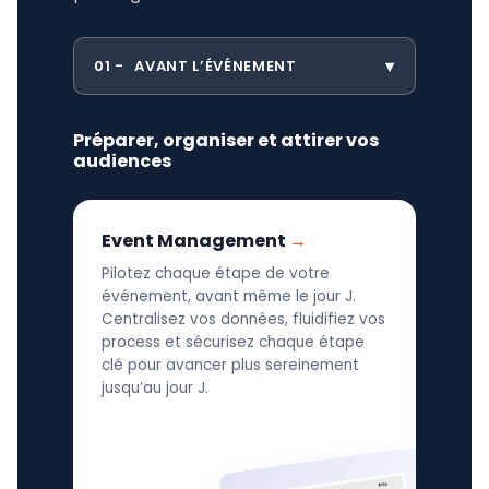
01
AVANT L’ÉVÉNEMENT
Préparer, organiser et attirer vos
audiences
Event Management
Pilotez chaque étape de votre
événement, avant même le jour J.
Centralisez vos données, fluidifiez vos
process et sécurisez chaque étape
clé pour avancer plus sereinement
jusqu’au jour J.