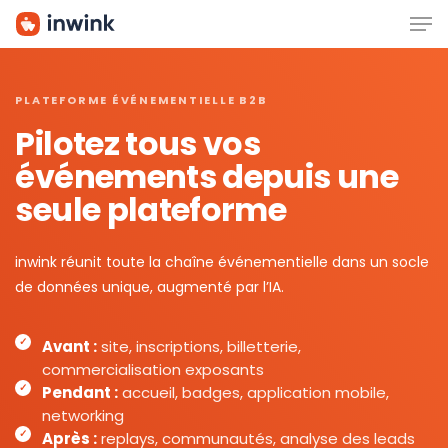
Men
Skip
to
main
content
PLATEFORME ÉVÉNEMENTIELLE B2B
Pilotez tous vos
événements depuis une
seule plateforme
inwink réunit toute la chaîne événementielle dans un socle
de données unique, augmenté par l’IA.
Avant :
site, inscriptions, billetterie,
commercialisation exposants
Pendant :
accueil, badges, application mobile,
networking
Après :
replays, communautés, analyse des leads