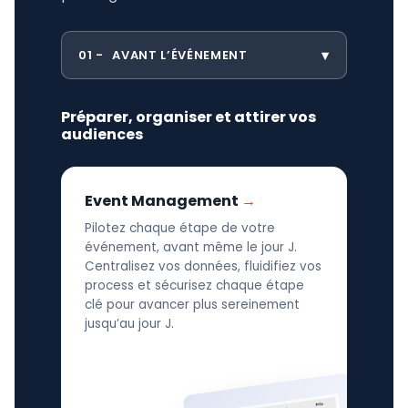
01
AVANT L’ÉVÉNEMENT
Préparer, organiser et attirer vos
audiences
Event Management
Pilotez chaque étape de votre
événement, avant même le jour J.
Centralisez vos données, fluidifiez vos
process et sécurisez chaque étape
clé pour avancer plus sereinement
jusqu’au jour J.