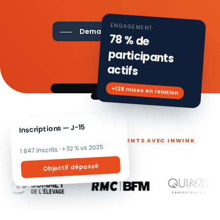
ENGAGEMENT
Demander une démo
78 % de
participants
actifs
+128 mises en relation
Inscriptions — J-15
ILS PILOTENT LEURS ÉVÉNEMENTS AVEC INWINK
1 847 inscrits · +32 % vs 2025
Objectif dépassé