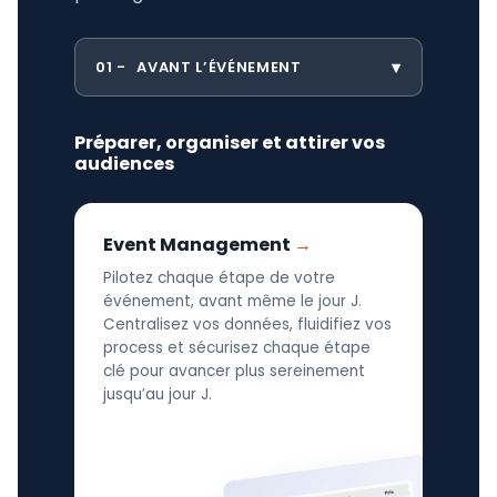
01
AVANT L’ÉVÉNEMENT
Préparer, organiser et attirer vos
audiences
Event Management
Pilotez chaque étape de votre
événement, avant même le jour J.
Centralisez vos données, fluidifiez vos
process et sécurisez chaque étape
clé pour avancer plus sereinement
jusqu’au jour J.