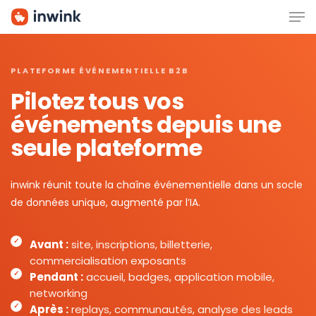
Men
Skip
to
main
content
PLATEFORME ÉVÉNEMENTIELLE B2B
Pilotez tous vos
événements depuis une
seule plateforme
inwink réunit toute la chaîne événementielle dans un socle
de données unique, augmenté par l’IA.
Avant :
site, inscriptions, billetterie,
commercialisation exposants
Pendant :
accueil, badges, application mobile,
networking
Après :
replays, communautés, analyse des leads