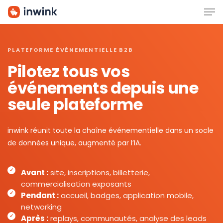
Men
Skip
to
main
content
PLATEFORME ÉVÉNEMENTIELLE B2B
Pilotez tous vos
événements depuis une
seule plateforme
inwink réunit toute la chaîne événementielle dans un socle
de données unique, augmenté par l’IA.
Avant :
site, inscriptions, billetterie,
commercialisation exposants
Pendant :
accueil, badges, application mobile,
networking
Après :
replays, communautés, analyse des leads