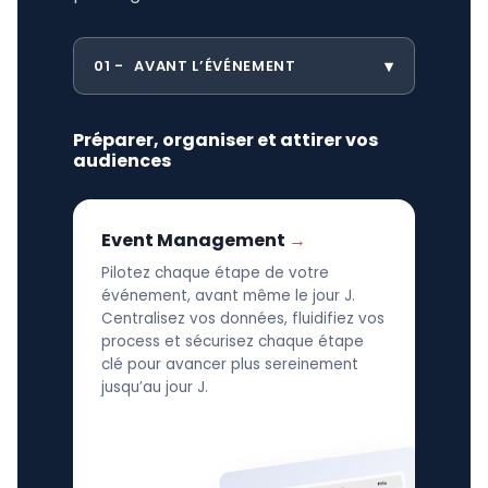
01
AVANT L’ÉVÉNEMENT
Préparer, organiser et attirer vos
audiences
Event Management
Pilotez chaque étape de votre
événement, avant même le jour J.
Centralisez vos données, fluidifiez vos
process et sécurisez chaque étape
clé pour avancer plus sereinement
jusqu’au jour J.