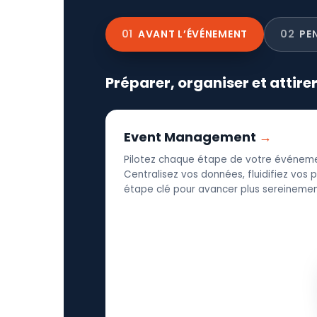
01
AVANT L’ÉVÉNEMENT
02
PE
Préparer, organiser et attire
Event Management
Pilotez chaque étape de votre événeme
Centralisez vos données, fluidifiez vos
étape clé pour avancer plus sereinement