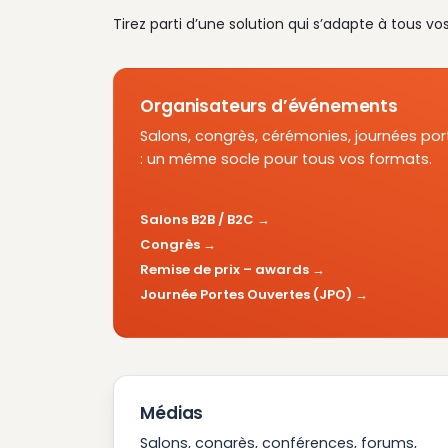
Tirez parti d’une solution qui s’adapte à tous vo
Organisateurs d’événements
Salons, congrès, cérémonies, journées por
: un même socle pour tous vos formats.
Salons B2B / B2C
Congrès
Remise de prix – awards
Journée Portes Ouvertes (JPO)
Médias
Salons, congrès, conférences, forums,