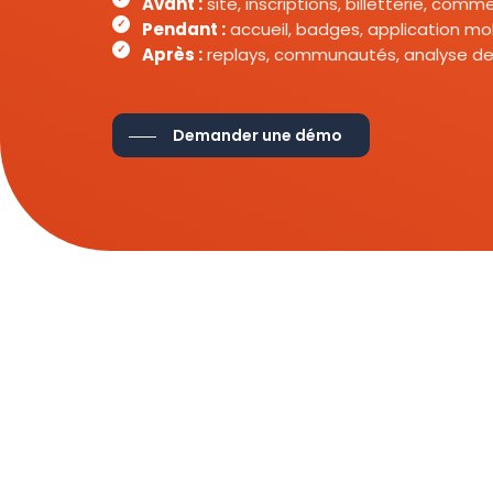
Avant :
site, inscriptions, billetterie, com
Pendant :
accueil, badges, application mob
Après :
replays, communautés, analyse de
Demander une démo