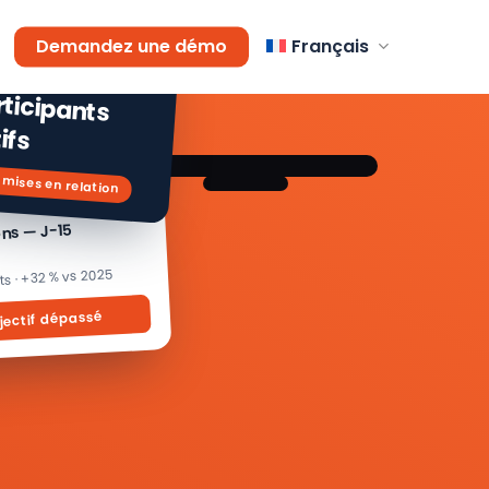
AGEMENT
Demandez une démo
Français
 % de
icipants
ifs
 mises en relation
ons — J-15
its · +32 % vs 2025
jectif dépassé