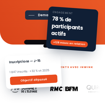
ENGAGEMENT
Demander une démo
78 % de
participants
actifs
+128 mises en relation
Inscriptions — J-15
ILS PILOTENT LEURS ÉVÉNEMENTS AVEC INWINK
1 847 inscrits · +32 % vs 2025
Objectif dépassé