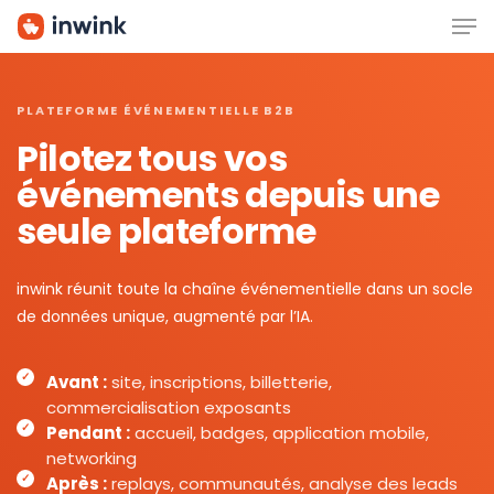
Men
Skip
to
main
content
PLATEFORME ÉVÉNEMENTIELLE B2B
Pilotez tous vos
événements depuis une
seule plateforme
inwink réunit toute la chaîne événementielle dans un socle
de données unique, augmenté par l’IA.
Avant :
site, inscriptions, billetterie,
commercialisation exposants
Pendant :
accueil, badges, application mobile,
networking
Après :
replays, communautés, analyse des leads