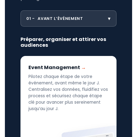
01
AVANT L’ÉVÉNEMENT
Préparer, organiser et attirer vos
audiences
Event Management
Pilotez chaque étape de votre
événement, avant même le jour J.
Centralisez vos données, fluidifiez vos
process et sécurisez chaque étape
clé pour avancer plus sereinement
jusqu’au jour J.