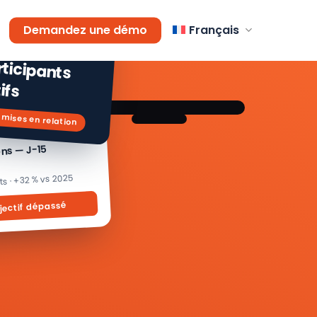
AGEMENT
Demandez une démo
Français
 % de
icipants
ifs
 mises en relation
ons — J-15
its · +32 % vs 2025
jectif dépassé