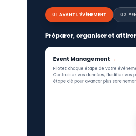
01
AVANT L’ÉVÉNEMENT
02
PE
Préparer, organiser et attire
Event Management
Pilotez chaque étape de votre événeme
Centralisez vos données, fluidifiez vos
étape clé pour avancer plus sereinement