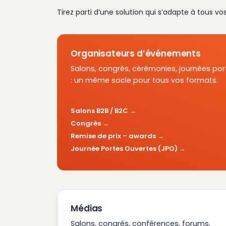
Tirez parti d’une solution qui s’adapte à tous vo
Organisateurs d’événements
Salons, congrès, cérémonies, journées por
: un même socle pour tous vos formats.
Salons B2B / B2C
Congrès
Remise de prix – awards
Journée Portes Ouvertes (JPO)
Médias
Salons, congrès, conférences, forums,