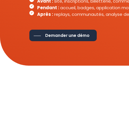
Avant :
site, inscriptions, billetterie, com
Pendant :
accueil, badges, application mob
Après :
replays, communautés, analyse de
Demander une démo