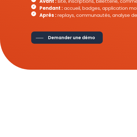
Avant :
site, inscriptions, billetterie, com
Pendant :
accueil, badges, application mob
Après :
replays, communautés, analyse de
Demander une démo