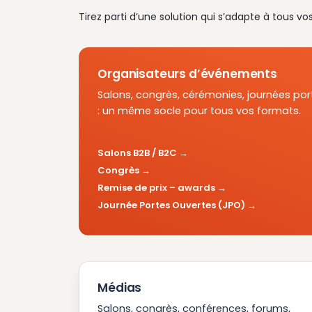
Tirez parti d’une solution qui s’adapte à tous vo
Organisateurs d’événements
Salons, congrès, cérémonies, journées por
: un même socle pour tous vos formats.
Salons B2B / B2C
Congrès
Remise de prix – awards
Journée Portes Ouvertes (JPO)
Médias
Salons, congrès, conférences, forums,