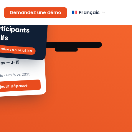
AGEMENT
Demandez une démo
Français
 % de
icipants
ifs
 mises en relation
ons — J-15
its · +32 % vs 2025
jectif dépassé