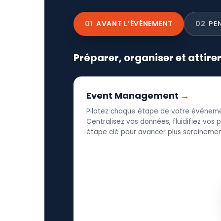
01
AVANT L’ÉVÉNEMENT
02
PE
Préparer, organiser et attire
Event Management
Pilotez chaque étape de votre événeme
Centralisez vos données, fluidifiez vos
étape clé pour avancer plus sereinement