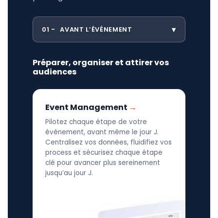
01
AVANT L’ÉVÉNEMENT
Préparer, organiser et attirer vos
audiences
Event Management
Pilotez chaque étape de votre
événement, avant même le jour J.
Centralisez vos données, fluidifiez vos
process et sécurisez chaque étape
clé pour avancer plus sereinement
jusqu’au jour J.