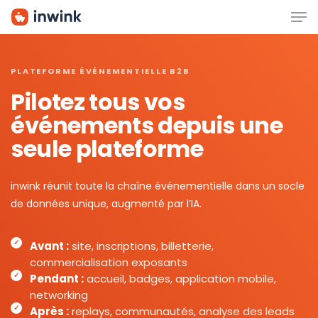
Men
Skip
to
main
content
PLATEFORME ÉVÉNEMENTIELLE B2B
Pilotez tous vos
événements depuis une
seule plateforme
inwink réunit toute la chaîne événementielle dans un socle
de données unique, augmenté par l’IA.
Avant :
site, inscriptions, billetterie,
commercialisation exposants
Pendant :
accueil, badges, application mobile,
networking
Après :
replays, communautés, analyse des leads