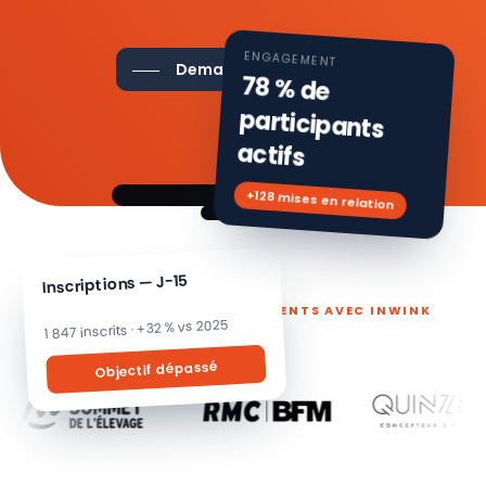
ENGAGEMENT
Demander une démo
78 % de
participants
actifs
+128 mises en relation
Inscriptions — J-15
ILS PILOTENT LEURS ÉVÉNEMENTS AVEC INWINK
1 847 inscrits · +32 % vs 2025
Objectif dépassé