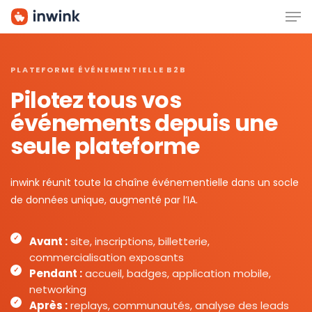
Men
Skip
to
main
content
PLATEFORME ÉVÉNEMENTIELLE B2B
Pilotez tous vos
événements depuis une
seule plateforme
inwink réunit toute la chaîne événementielle dans un socle
de données unique, augmenté par l’IA.
Avant :
site, inscriptions, billetterie,
commercialisation exposants
Pendant :
accueil, badges, application mobile,
networking
Après :
replays, communautés, analyse des leads