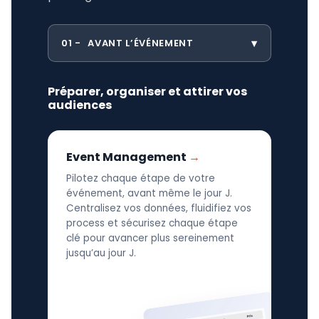
01
AVANT L’ÉVÉNEMENT
Préparer, organiser et attirer vos
audiences
Event Management
Pilotez chaque étape de votre
événement, avant même le jour J.
Centralisez vos données, fluidifiez vos
process et sécurisez chaque étape
clé pour avancer plus sereinement
jusqu’au jour J.