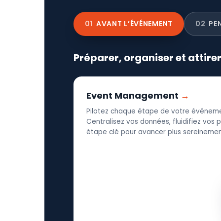
01
AVANT L’ÉVÉNEMENT
02
PE
Préparer, organiser et attire
Event Management
Pilotez chaque étape de votre événeme
Centralisez vos données, fluidifiez vos
étape clé pour avancer plus sereinement