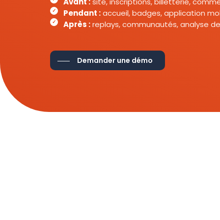
Avant :
site, inscriptions, billetterie, com
Pendant :
accueil, badges, application mob
Après :
replays, communautés, analyse de
Demander une démo