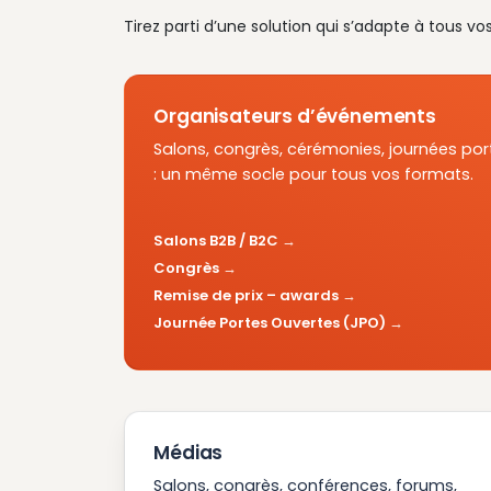
Tirez parti d’une solution qui s’adapte à tous vo
Organisateurs d’événements
Salons, congrès, cérémonies, journées por
: un même socle pour tous vos formats.
Salons B2B / B2C
Congrès
Remise de prix – awards
Journée Portes Ouvertes (JPO)
Médias
Salons, congrès, conférences, forums,