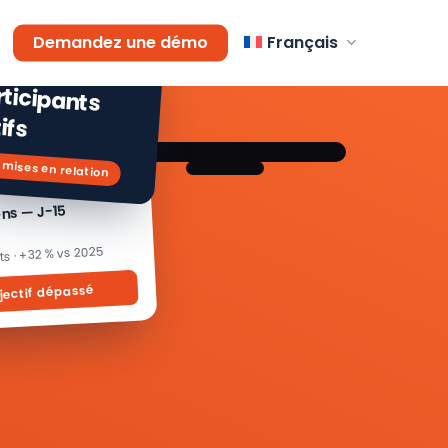
AGEMENT
Demandez une démo
Français
 % de
icipants
ifs
 mises en relation
ons — J-15
its · +32 % vs 2025
jectif dépassé