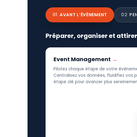
01
AVANT L’ÉVÉNEMENT
02
PE
Préparer, organiser et attire
Event Management
Pilotez chaque étape de votre événeme
Centralisez vos données, fluidifiez vos
étape clé pour avancer plus sereinement