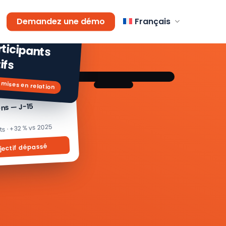
AGEMENT
Demandez une démo
Français
 % de
icipants
ifs
 mises en relation
ons — J-15
its · +32 % vs 2025
jectif dépassé