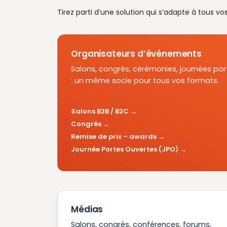
Tirez parti d’une solution qui s’adapte à tous vo
Organisateurs d’événements
Salons, congrès, cérémonies, journées por
: un même socle pour tous vos formats.
Salons B2B / B2C
Congrès
Remise de prix – awards
Journée Portes Ouvertes (JPO)
Médias
Salons, congrès, conférences, forums,