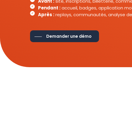
Avant :
site, inscriptions, billetterie, com
Pendant :
accueil, badges, application mob
Après :
replays, communautés, analyse de
Demander une démo