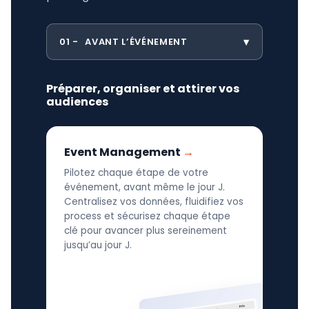
01
AVANT L’ÉVÉNEMENT
Préparer, organiser et attirer vos
audiences
Event Management
Pilotez chaque étape de votre
événement, avant même le jour J.
Centralisez vos données, fluidifiez vos
process et sécurisez chaque étape
clé pour avancer plus sereinement
jusqu’au jour J.