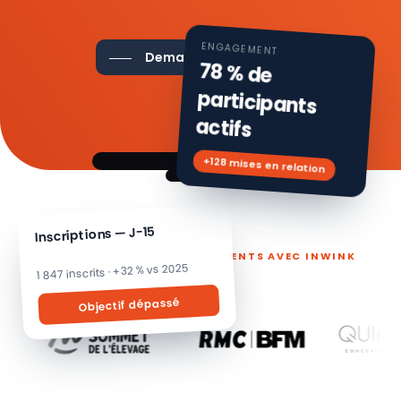
ENGAGEMENT
Demander une démo
78 % de
participants
actifs
+128 mises en relation
Inscriptions — J-15
ILS PILOTENT LEURS ÉVÉNEMENTS AVEC INWINK
1 847 inscrits · +32 % vs 2025
Objectif dépassé