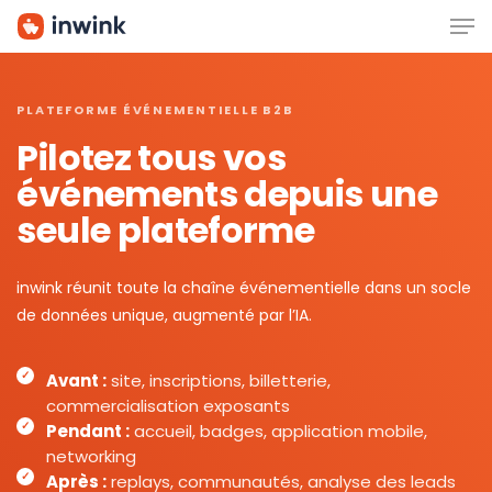
Men
Skip
to
main
content
PLATEFORME ÉVÉNEMENTIELLE B2B
Pilotez tous vos
événements depuis une
seule plateforme
inwink réunit toute la chaîne événementielle dans un socle
de données unique, augmenté par l’IA.
Avant :
site, inscriptions, billetterie,
commercialisation exposants
Pendant :
accueil, badges, application mobile,
networking
Après :
replays, communautés, analyse des leads